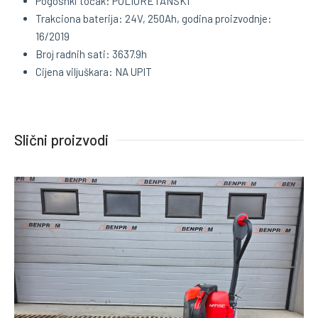
Pogosnki točak: POLIURETANSKI
Trakciona baterija: 24V, 250Ah, godina proizvodnje:
16/2019
Broj radnih sati: 3637.9h
Cijena viljuškara: NA UPIT
Slični proizvodi