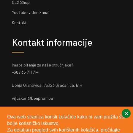
OLX Shop
YouTube video kanal
Kontakt
Kontakt informacije
Imate pitanje za naše stručnjake?
+387 35 711 714
Donja Orahovica, 75323 Gračanica, BiH
viljuskari@benprom.ba
×
Ova web stranica koristi kolačiće kako bi vam pružila što
bolje korisničko iskustvo.
Za detaljan pregled svih korištenih kolačića, pročitajte