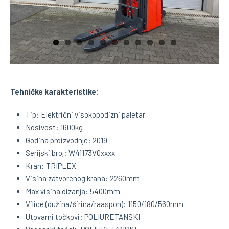
Tehničke karakteristike:
Tip: Električni visokopodizni paletar
Nosivost: 1600kg
Godina proizvodnje: 2019
Serijski broj: W41173V0xxxx
Kran: TRIPLEX
Visina zatvorenog krana: 2260mm
Max visina dizanja: 5400mm
Vilice (dužina/širina/raaspon): 1150/180/560mm
Utovarni točkovi: POLIURETANSKI