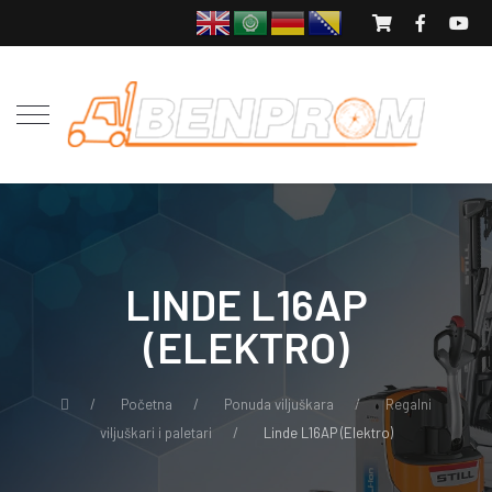
LINDE L16AP
(ELEKTRO)
Početna
Ponuda viljuškara
Regalni
viljuškari i paletari
Linde L16AP (Elektro)