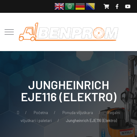
JUNGHEINRICH
EJE116 (ELEKTRO)
Početna
Ponuda viljuškara
Regalni
viljuškari i paletari
Jungheinrich EJE116 (Elektro)