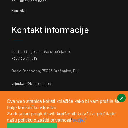
YouTube video kanal
Kontakt
Kontakt informacije
Imate pitanje za naše stručnjake?
+387 35 711 714
Donja Orahovica, 75323 Gračanica, BiH
viljuskari@benprom.ba
×
Ova web stranica koristi kolačiće kako bi vam pružila što
bolje korisničko iskustvo.
Za detaljan pregled svih korištenih kolačića, pročitajte
našu politiku o zaštiti privatnosti
ovdje.
2024 © Sva prava pridržana, Benprom d.o.o. | Designed By:
Web studio