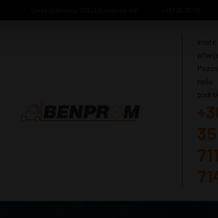
Donja Orahovica, 75323 Gračanica, BiH
+387 35 711 714
Imate
pitanj
Pozov
našu
podrš
+3
35
71
71