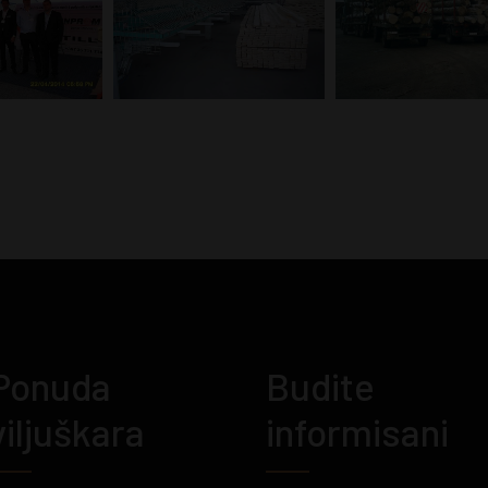
Ponuda
Budite
viljuškara
informisani