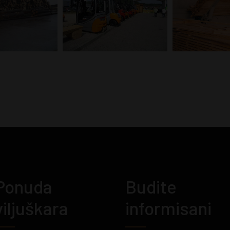
Ponuda
Budite
viljuškara
informisani