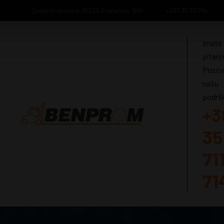
Donja Orahovica, 75323 Gračanica, BiH
+387 35 711 714
Imate
pitanj
Pozov
našu
podrš
+3
35
71
71