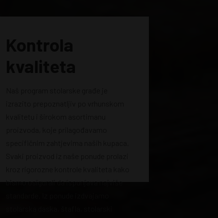
Kontrola
kvaliteta
Naš program stolarske građe je
izrazito prepoznatljiv po vrhunskom
kvalitetu i širokom asortimanu
proizvoda, koje prilagođavamo
specifičnim zahtjevima naših kupaca.
Svaki proizvod iz naše ponude prolazi
kroz rigorozne kontrole kvaliteta kako
bismo osigurali da ispunjava najviše
standarde. Iz ponude izdvajamo
stolarska daska, štafla, stolarski