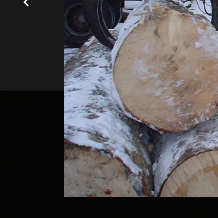
Z
Ponosimo se time što možem
koji su prilagođeni njihovim 
su nam da izgradimo snažnu
to da li vam je potrebna sta
isporu