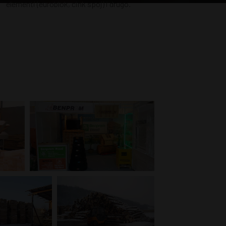
elementi (euroblok, cink spoj) i drugo.