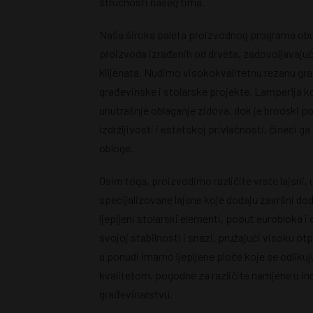
stručnosti našeg tima.
Naša široka paleta proizvodnog programa obuh
proizvoda izrađenih od drveta, zadovoljavajući
klijenata. Nudimo visokokvalitetnu rezanu gr
građevinske i stolarske projekte. Lamperija k
unutrašnje oblaganje zidova, dok je brodski p
izdržljivosti i estetskoj privlačnosti, čineći
obloge.
Osim toga, proizvodimo različite vrste lajsni, 
specijalizovane lajsne koje dodaju završni do
ljepljeni stolarski elementi, poput eurobloka i
svojoj stabilnosti i snazi, pružajući visoku o
u ponudi imamo ljepljene ploče koje se odliku
kvalitetom, pogodne za različite namjene u ind
građevinarstvu.