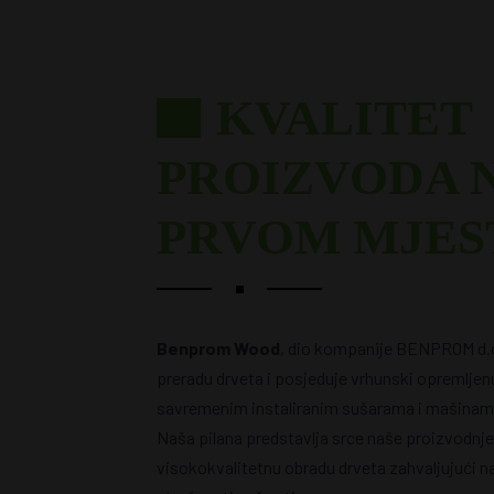
KVALITET
PROIZVODA 
PRVOM MJES
Benprom Wood
, dio kompanije BENPROM d.o.
preradu drveta i posjeduje vrhunski opremljenu
savremenim instaliranim sušarama i mašinama
Naša pilana predstavlja srce naše proizvodnj
visokokvalitetnu obradu drveta zahvaljujući na