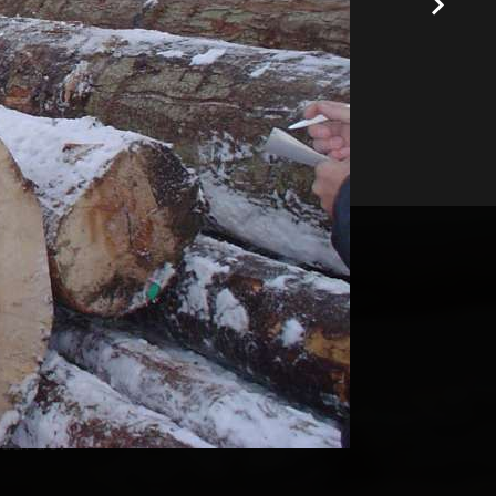
OD
ijenta, pružajući proizvode
jivost u proizvodnji omogućili
dnom tržištu. Bez obzira na
ožete računati na nas da ćemo
ndarde.