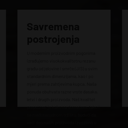
Savremena
postrojenja
U modernim proizvodnim pogonima
izrađujemo visokokvalitetnu rezanu
građu od jelovine i smrče (J/S) u svim
standardnim dimenzijama, kao i po
mjeri prema zahtjevima kupca. Naša
ponuda obuhvata razne vrste dasaka,
letvi i drugih proizvoda. Naš kvalitet
prepoznat je kako na domaćem, tako i
na međunarodnom tržištu, budući da
veći deo naših proizvoda izvozimo u