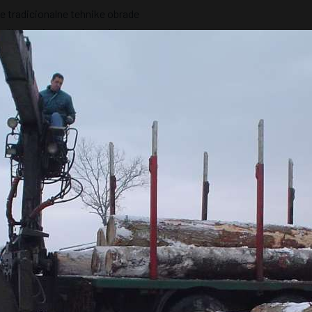
 tradicionalne tehnike obrade
, čime osigurava da svaki
java najviše standarde
ntinuiranom unapređenju
imo potrebe naših klijenata i
30+
5000
ZAPOSLENIH
ZADOVOLJNIH