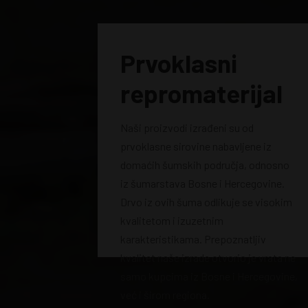
Prvoklasni
repromaterijal
Naši proizvodi izrađeni su od
prvoklasne sirovine nabavljene iz
domaćih šumskih područja, odnosno
iz šumarstava Bosne i Hercegovine.
Drvo iz ovih šuma odlikuje se visokim
kvalitetom i izuzetnim
karakteristikama. Prepoznatljiv
kvalitet naše izrade otvorio je vrata ne
samo kupcima iz Bosne i Hercegovine,
već i širom regiona.