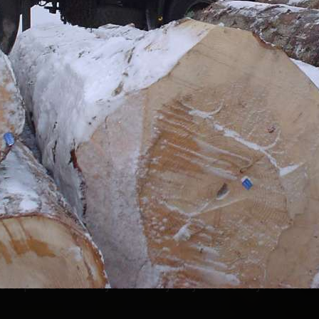
KUPACA
AŠTO IZABRATI BENPROM WO
o da odgovorimo na specifične zahteve svakog kl
potrebama. Naša posvećenost kvalitetu i prilagodl
 reputaciju kako na domaćem, tako i na međunaro
ndardna stolarska građa ili prilagođena rešenja, m
čiti proizvode koji zadovoljavaju vaše najviše sta