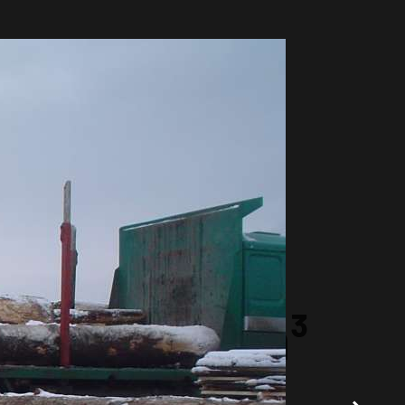
+
10000m³
OBRAĐENOG DRVETA