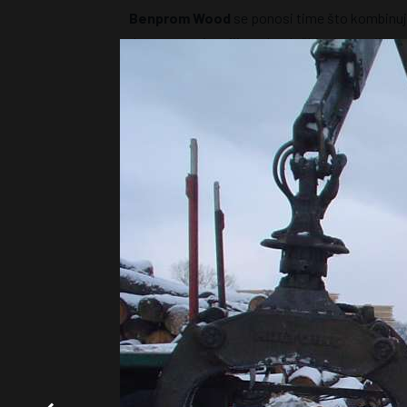
Benprom Wood
se ponosi time što kombinuje
drveta sa najnovijim tehnološkim inovacijama
proizvod koji izađe iz naše proizvodnje ispun
kvaliteta. Naš tim stručnjaka posvećen je ko
procesa i proizvoda, osiguravajući da zadovolj
održimo visok nivo konkurentnosti na tržištu.
31+
GODINA SA VAMA