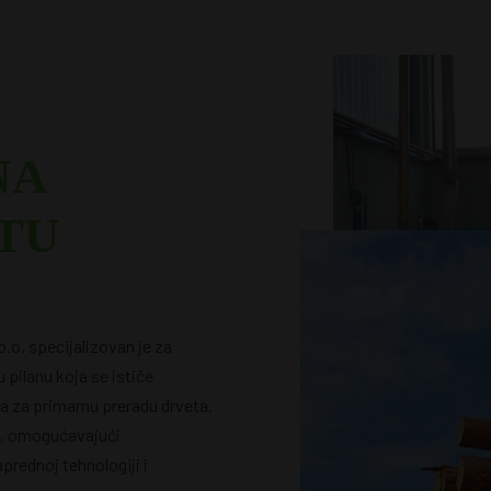
NA
TU
o, specijalizovan je za
 pilanu koja se ističe
 za primarnu preradu drveta.
e, omogućavajući
prednoj tehnologiji i