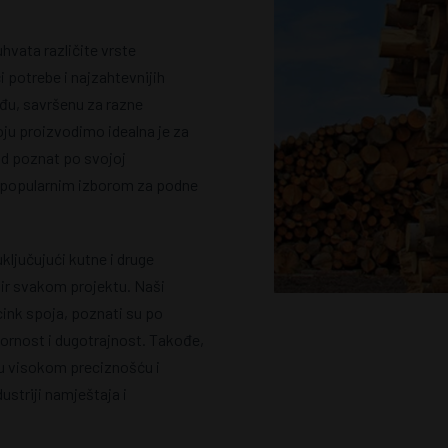
vata različite vrste
 potrebe i najzahtevnijih
ađu, savršenu za razne
oju proizvodimo idealna je za
od poznat po svojoj
 ga popularnim izborom za podne
uključujući kutne i druge
dir svakom projektu. Naši
 cink spoja, poznati su po
tpornost i dugotrajnost. Takođe,
ju visokom preciznošću i
ustriji namještaja i