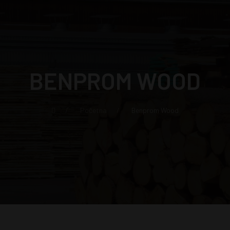
BENPROM WOOD
Početna
Benprom Wood