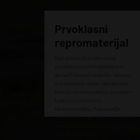
Prvoklasni
repromaterijal
Naši proizvodi izrađeni su od
prvoklasne sirovine nabavljene iz
domaćih šumskih područja, odnosno
iz šumarstava Bosne i Hercegovine.
Drvo iz ovih šuma odlikuje se visokim
kvalitetom i izuzetnim
karakteristikama. Prepoznatljiv
kvalitet naše izrade otvorio je vrata ne
samo kupcima iz Bosne i Hercegovine,
već i širom regiona.