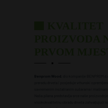
KVALITET
PROIZVODA 
PRVOM MJES
Benprom Wood
, dio kompanije BENPROM d.o.
preradu drveta i posjeduje vrhunski opremljenu
savremenim instaliranim sušarama i mašinama
Naša pilana predstavlja srce naše proizvodnj
visokokvalitetnu obradu drveta zahvaljujući na