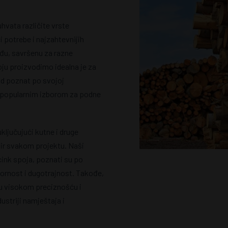
vata različite vrste
 potrebe i najzahtevnijih
ađu, savršenu za razne
oju proizvodimo idealna je za
od poznat po svojoj
 ga popularnim izborom za podne
uključujući kutne i druge
dir svakom projektu. Naši
 cink spoja, poznati su po
tpornost i dugotrajnost. Takođe,
ju visokom preciznošću i
ustriji namještaja i