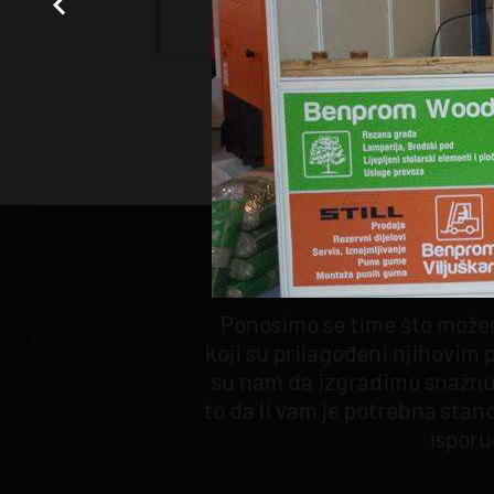
Z
Ponosimo se time što možem
koji su prilagođeni njihovim 
su nam da izgradimo snažnu
to da li vam je potrebna sta
isporu