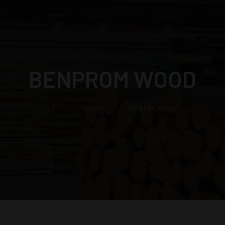
BENPROM WOOD
Početna
Benprom Wood