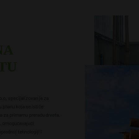
NA
TU
o, specijalizovan je za
 pilanu koja se ističe
 za primarnu preradu drveta.
e, omogućavajući
prednoj tehnologiji i