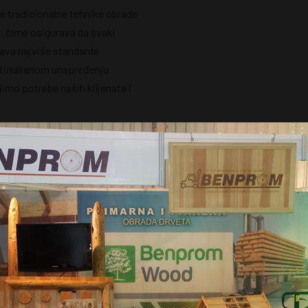
 tradicionalne tehnike obrade
, čime osigurava da svaki
java najviše standarde
ntinuiranom unapređenju
imo potrebe naših klijenata i
30+
5000
ZAPOSLENIH
ZADOVOLJNIH