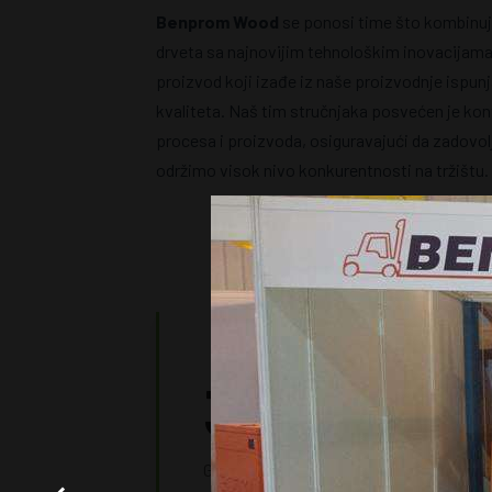
Benprom Wood
se ponosi time što kombinuje
drveta sa najnovijim tehnološkim inovacijama
proizvod koji izađe iz naše proizvodnje ispun
kvaliteta. Naš tim stručnjaka posvećen je ko
procesa i proizvoda, osiguravajući da zadovolj
održimo visok nivo konkurentnosti na tržištu.
31+
GODINA SA VAMA