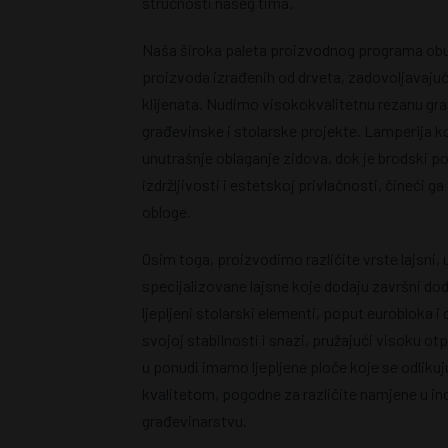
stručnosti našeg tima.
Naša široka paleta proizvodnog programa obuh
proizvoda izrađenih od drveta, zadovoljavajući
klijenata. Nudimo visokokvalitetnu rezanu gr
građevinske i stolarske projekte. Lamperija k
unutrašnje oblaganje zidova, dok je brodski p
izdržljivosti i estetskoj privlačnosti, čineći
obloge.
Osim toga, proizvodimo različite vrste lajsni, 
specijalizovane lajsne koje dodaju završni do
ljepljeni stolarski elementi, poput eurobloka i
svojoj stabilnosti i snazi, pružajući visoku o
u ponudi imamo ljepljene ploče koje se odliku
kvalitetom, pogodne za različite namjene u ind
građevinarstvu.