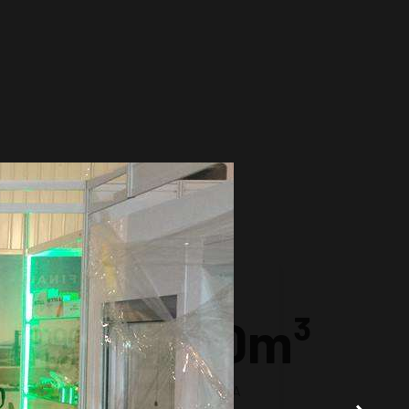
+
10000m³
OBRAĐENOG DRVETA