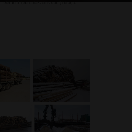
elementi (euroblok, cink spoj) i drugo.