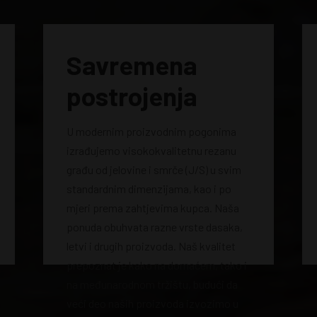
Savremena
postrojenja
U modernim proizvodnim pogonima
izrađujemo visokokvalitetnu rezanu
građu od jelovine i smrče (J/S) u svim
standardnim dimenzijama, kao i po
mjeri prema zahtjevima kupca. Naša
ponuda obuhvata razne vrste dasaka,
letvi i drugih proizvoda. Naš kvalitet
prepoznat je kako na domaćem, tako i
na međunarodnom tržištu, budući da
veći deo naših proizvoda izvozimo u