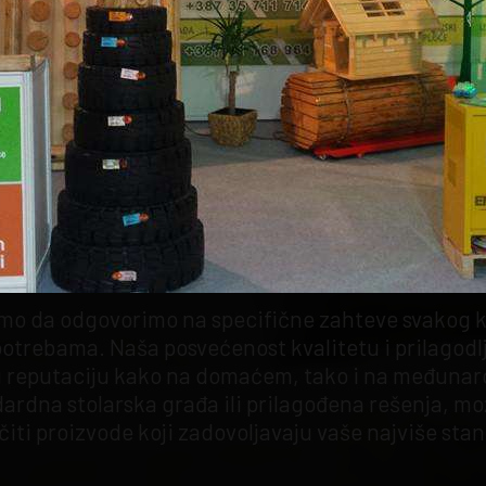
KUPACA
AŠTO IZABRATI BENPROM WO
o da odgovorimo na specifične zahteve svakog kl
potrebama. Naša posvećenost kvalitetu i prilagodl
 reputaciju kako na domaćem, tako i na međunaro
ndardna stolarska građa ili prilagođena rešenja, m
čiti proizvode koji zadovoljavaju vaše najviše sta