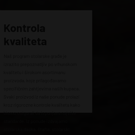
Kontrola
kvaliteta
Naš program stolarske građe je
izrazito prepoznatljiv po vrhunskom
kvalitetu i širokom asortimanu
proizvoda, koje prilagođavamo
specifičnim zahtjevima naših kupaca.
Svaki proizvod iz naše ponude prolazi
kroz rigorozne kontrole kvaliteta kako
bismo osigurali da ispunjava najviše
standarde. Iz ponude izdvajamo
stolarska daska, štafla, stolarski