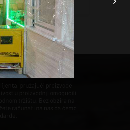
OD
ijenta, pružajući proizvode
jivost u proizvodnji omogućili
dnom tržištu. Bez obzira na
ožete računati na nas da ćemo
ndarde.