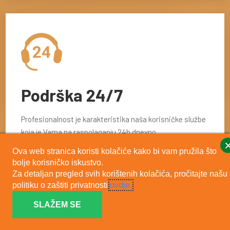
Podrška 24/7
Profesionalnost je karakteristika naša korisničke službe
koja je Vama na raspolaganju 24h dnevno.
Ova web stranica koristi kolačiće kako bi vam pružila što
OPŠIRNIJE ...
bolje korisničko iskustvo.
Za detaljan pregled svih korištenih kolačića, pročitajte našu
politiku o zaštiti privatnosti
ovdje.
SLAŽEM SE