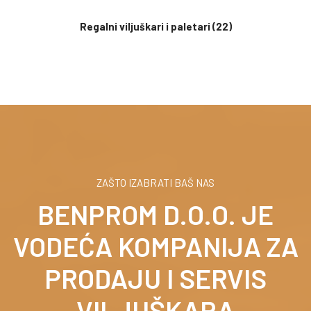
Regalni viljuškari i paletari
(22)
ZAŠTO IZABRATI BAŠ NAS
BENPROM D.O.O. JE
VODEĆA KOMPANIJA ZA
PRODAJU I SERVIS
VILJUŠKARA